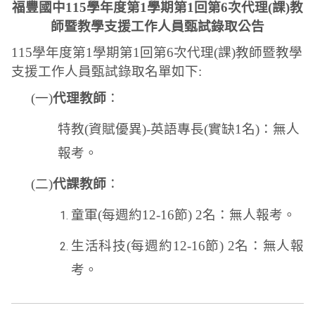
福豐國中
115
學年度第
1
學期第
1
回第
6
次代理
(
課
)
教
師暨教學支援工作人員甄試錄取公告
115
學年度第
1
學期第
1
回第
6
次代理
(
課
)
教師暨教學
支援工作人員甄試錄取名單如下
:
(
一
)
代理教師
：
特教
(
資賦優異
)-
英語專長
(
實缺
1
名
)
：無人
報考。
(
二
)
代課教師
：
童軍
(
每週約
12-16
節
) 2
名：無人報考。
生活科技
(
每週約
12-16
節
) 2
名：無人報
考。