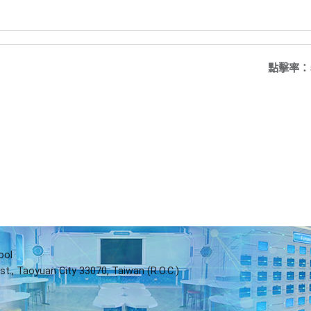
點擊率：
ool
st., Taoyuan City 33070, Taiwan (R.O.C.)