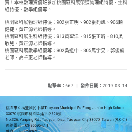
賀！本校數理資優班參加桃園區科展榮獲物理組特優、生科
組特優、數學組優等。
桃園區科展物理組特優：902張正明、902張鈞凱、906趙
健捷，黃正源老師指導。
桃園區科展生科組特優：813黃聖洋、815張正昕、810吳
敏兒，黃正源老師指導。
桃園區科展數學組優等：802吳道中、805馬宇旻，郭俊麟
老師、高千惠老師指導。
點擊率：
667
|
發佈日期：
2019-03-14
桃園市立福豐國民中學Taoyuan Municipal Fu-Fong Junior High School
33070 桃園市桃園區延平路326號
No.326, Yanping Rd., Taoyuan Dist., Taoyuan City 33070, Taiwan (R.O.C.)
聯絡電話
03-3669547
|
傳真
03-3758362