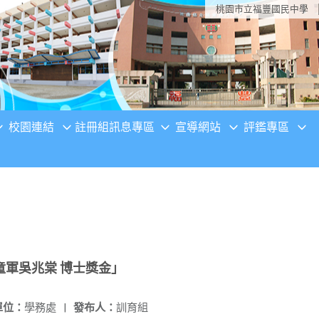
桃園市立福豐國民中學
校園連結
註冊組訊息專區
宣導網站
評鑑專區
國童軍吳兆棠 博士獎金」
單位：
學務處
|
發布人：
訓育組