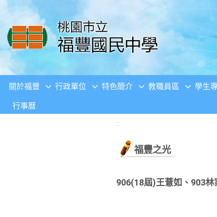
移至網頁之主要內容區位置
關於福豐
行政單位
特色簡介
教職員區
學生
行事曆
:::
福豐之光
906(18屆)王薏如、9