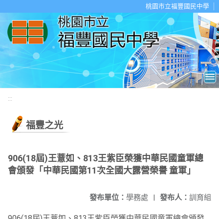
移至網頁之主要內容區位置
桃園市立福豐國民中學
:::
福豐之光
906(18屆)王薏如、813王紫臣榮獲中華民國童軍總
會頒發「中華民國第11次全國大露營榮譽 童軍」
發布單位：
學務處
|
發布人：
訓育組
906(18屆)王薏如、813王紫臣榮獲中華民國童軍總會頒發