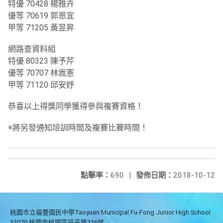
特優 70428 楊雅卉
優等 70619 郭恩宜
甲等 71205 黃昱昇
網路查資料組
特優 80323 陳予芹
優等 70707 林嵩憲
甲等 71120 邱安妤
恭喜以上得獎同學獲得參與複賽資格！
※將另發通知培訓時間及複賽比賽時間！
點擊率：
690
|
發佈日期：
2018-10-12
桃園市立福豐國民中學Taoyuan Municipal Fu-Fong Junior High School
33070 桃園市桃園區延平路326號