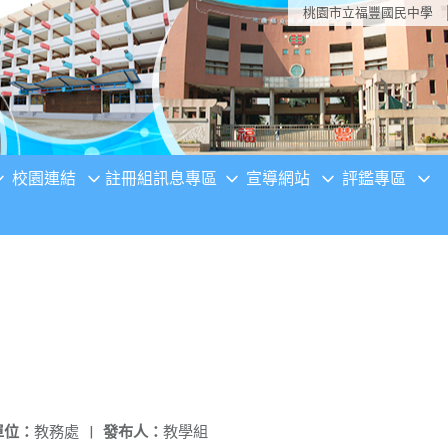
桃園市立福豐國民中學
校園連結
註冊組訊息專區
宣導網站
評鑑專區
單位：
教務處
|
發布人：
教學組