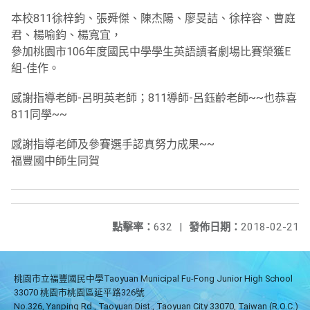
本校811徐梓鈞、張舜傑、陳杰陽、廖旻詰、徐梓容、曹庭
君、楊喻鈞、楊寬宜，
參加桃園市106年度國民中學學生英語讀者劇場比賽榮獲E
組-佳作。
感謝指導老師-呂明英老師；811導師-呂鈺齡老師~~也恭喜
811同學~~
感謝指導老師及參賽選手認真努力成果~~
福豐國中師生同賀
點擊率：
632
|
發佈日期：
2018-02-21
桃園市立福豐國民中學Taoyuan Municipal Fu-Fong Junior High School
33070 桃園市桃園區延平路326號
No.326, Yanping Rd., Taoyuan Dist., Taoyuan City 33070, Taiwan (R.O.C.)