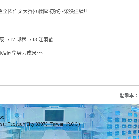
盃全國作文大賽(桃園區初賽)~榮獲佳績!!
辰 712 郭秝 713 江羽歆
師及同學努力成果~~
點擊率：
ool
st., Taoyuan City 33070, Taiwan (R.O.C.)