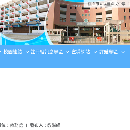
桃園市立福豐國民中學
校園連結
註冊組訊息專區
宣導網站
評鑑專區
單位：
教務處
|
發布人：
教學組