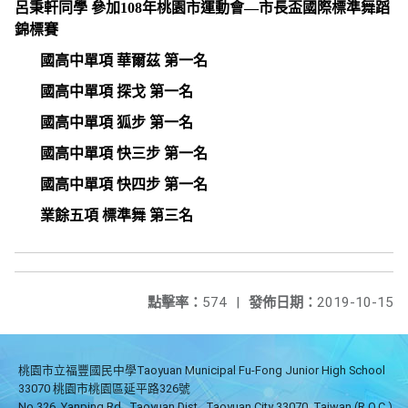
呂秉軒同學 參加
108
年桃園市運動會—市長盃國際標準舞蹈
錦標賽
國高中單項 華爾茲 第一名
國高中單項 探戈 第一名
國高中單項 狐步 第一名
國高中單項 快三步 第一名
國高中單項 快四步 第一名
業餘五項 標準舞 第三名
點擊率：
574
|
發佈日期：
2019-10-15
桃園市立福豐國民中學Taoyuan Municipal Fu-Fong Junior High School
33070 桃園市桃園區延平路326號
No.326, Yanping Rd., Taoyuan Dist., Taoyuan City 33070, Taiwan (R.O.C.)