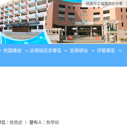
桃園市立福豐國民中學
校園連結
註冊組訊息專區
宣導網站
評鑑專區
單位：
教務處
|
發布人：
教學組