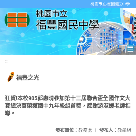
移至網頁之主要內容區位置
桃園市立福豐國民中學
:::
福豐之光
狂賀!本校905郭惠晴參加第十三屆聯合盃全國作文大
賽總決賽榮獲國中九年級組首獎，感謝游淑媛老師指
導。
發布單位：
教務處
|
發布人：
教學組