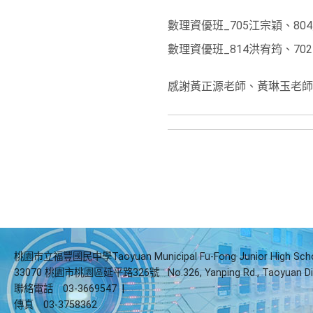
數理資優班_705江宗穎、80
數理資優班_814洪宥筠、70
感謝黃正源老師、黃琳玉老師
桃園市立福豐國民中學Taoyuan Municipal Fu-Fong Junior High Sch
33070 桃園市桃園區延平路326號
No.326, Yanping Rd., Taoyuan Di
聯絡電話
03-3669547
|
傳真
03-3758362