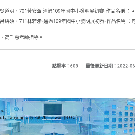
4吳道明、701黃安澤 通過109年國中小發明展初賽-作品名稱 
2呂紹碩、711林若溱-通過109年國中小發明展初賽-作品名稱 
、高千惠老師指導。
點擊率：
608
|
最後更新日期：
2022-06
ool
st., Taoyuan City 33070, Taiwan (R.O.C.)