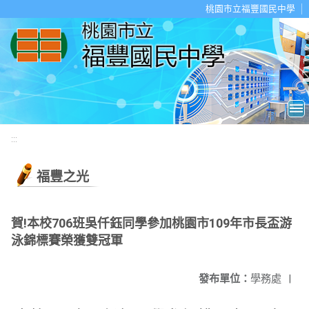
移至網頁之主要內容區位置
桃園市立福豐國民中學
:::
福豐之光
賀!本校706班吳仟鈺同學參加桃園市109年市長盃游
泳錦標賽榮獲雙冠軍
發布單位：
學務處
|