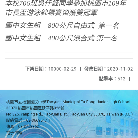
本校706班吳仟鈺同學參加桃園市109年
市長盃游泳錦標賽榮獲雙冠軍
國中女生組 800
公尺自由式 第一名
國中女生組 400
公尺混合式 第一名
下架日期：
10000-02-29
|
發佈日期：
2020-11-02
點擊率：
512
|
桃園市立福豐國民中學Taoyuan Municipal Fu-Fong Junior High School
33070 桃園市桃園區延平路326號
No.326, Yanping Rd., Taoyuan Dist., Taoyuan City 33070, Taiwan (R.O.C.)
聯絡電話
03-3669547
|
傳真
03-3758362
電子信箱