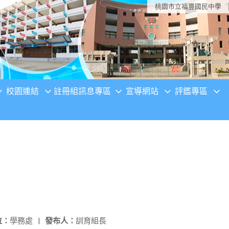
桃園市立福豐國民中學
校園連結
註冊組訊息專區
宣導網站
評鑑專區
位：
學務處
|
發布人：
訓育組長