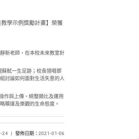
良教學示例獎勵計畫】榮獲
靜新老師，在本校未來教室針
呈現蘇軾一生足跡；校長領唱鄧
組討論如何面對生活失意的人
的操作與上傳、統整類比及運用
略曠達及樂觀的生命態度。
-24
|
發佈日期：
2021-01-06