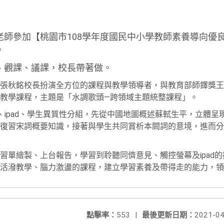
老師參加【桃園市108學年度國民中小學教師素養導向優
。
、觀課、議課，校長帶著做。
張秋銘校長扮演全方位的課程與教學領導者，與教育部師鐸獎王
教學課程，主題是「水調歌頭—跨領域主題統整課程」。
S、ipad、學生異質性分組，先從中國地圖概述蘇軾生平，立體
復習宋詞概要知識，接著與學生共同賞析本闕詞的意境，進而分
習單繪製、上台報告，學習到聆聽同儕意見、觸控螢幕及ipad
活潑教學、腦力激盪的課程，建立學習素養及帶得走的能力，領
點擊率：
553
|
最後更新日期：
2021-04