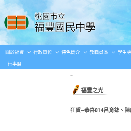
移至網頁之主要內容區位置
關於福豐
行政單位
特色簡介
教職員區
學生
行事曆
:::
福豐之光
狂賀~恭喜814呂育錰、陳