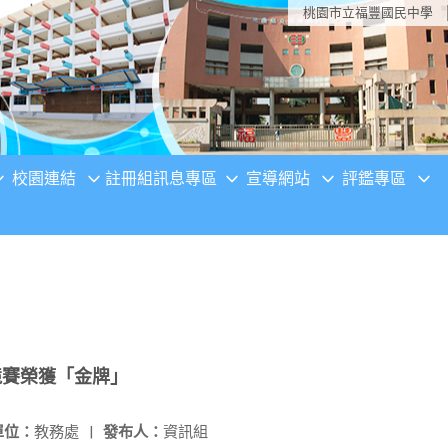
桃園市立福豐國民中學
校園連結
註冊組訊息專區
宣導網站
評鑑專區
競賽榮獲「金牌」
單位：
教務處
|
發布人：
資訊組