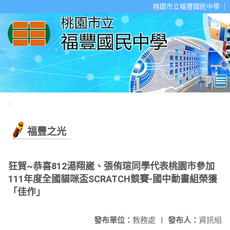
移至網頁之主要內容區位置
桃園市立福豐國民中學
:::
福豐之光
狂賀~恭喜812湯翔崴、張侑瑄同學代表桃園市參加
111年度全國貓咪盃SCRATCH競賽-國中動畫組榮獲
「佳作」
發布單位：
教務處
|
發布人：
資訊組