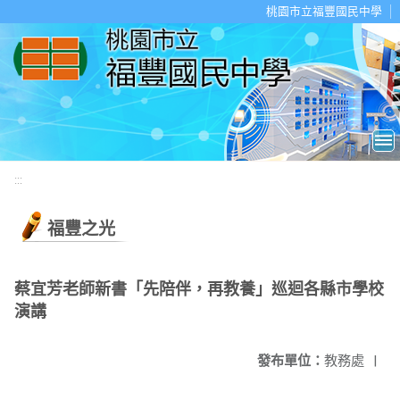
移至網頁之主要內容區位置
桃園市立福豐國民中學
:::
福豐之光
蔡宜芳老師新書「先陪伴，再教養」巡迴各縣市學校
演講
發布單位：
教務處
|