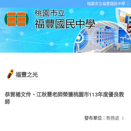
移至網頁之主要內容區位置
桃園市立福豐國民中學
:::
福豐之光
恭賀楊文伶、江秋慧老師榮獲桃園市113年度優良教
師
發布單位：
教務處
|