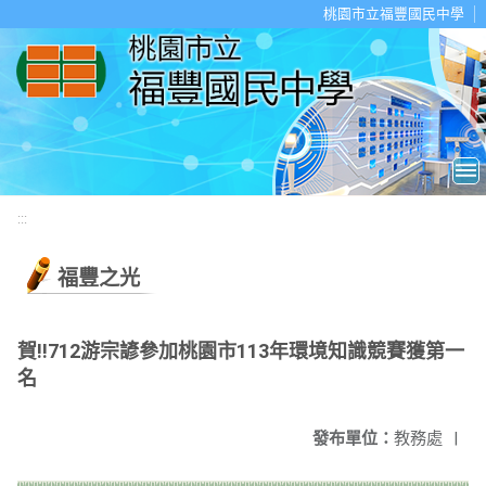
移至網頁之主要內容區位置
桃園市立福豐國民中學
:::
福豐之光
賀!!712游宗諺參加桃園市113年環境知識競賽獲第一
名
發布單位：
教務處
|