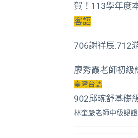
賀！113學年
客語
706謝祥辰.71
廖秀霞老師初級
臺灣台語
902邱琬舒基礎
林奎嚴老師中級認證