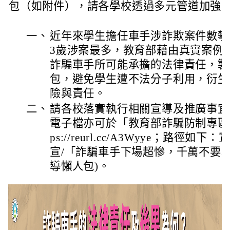
包（如附件），請各學校透過多元管道加強
一、
近年來學生擔任車手涉詐欺案件數攀升
3歲涉案最多，教育部藉由真實案例
詐騙車手所可能承擔的法律責任，製
包，避免學生遭不法分子利用，衍生
險與責任。
二、
請各校落實執行相關宣導及推廣事宜
電子檔亦可於「教育部詐騙防制專區」
ps://reurl.cc/A3Wyye；路徑如
宣/「詐騙車手下場超慘，千萬不要
導懶人包)。