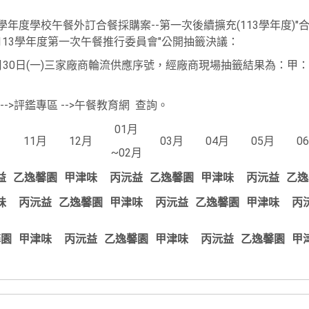
2學年度學校午餐外訂合餐採購案--第一次後續擴充(113學年度)
113學年度第一次午餐推行委員會"公開抽籤決議：
14年6月30日(一)三家廠商輪流供應序號，經廠商現場抽籤結果為：
>評鑑專區 -->午餐教育網 查詢。
01月
月
11月
12月
03月
04月
05月
0
~02月
益
乙逸馨園
甲津味
丙沅益
乙逸馨園
甲津味
丙沅益
乙逸
味
丙沅益
乙逸馨園
甲津味
丙沅益
乙逸馨園
甲津味
丙
馨園
甲津味
丙沅益
乙逸馨園
甲津味
丙沅益
乙逸馨園
甲