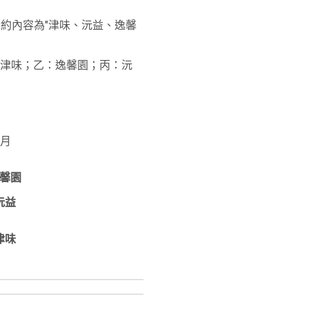
"合約內容為"津味、沅益、逸馨
甲：津味；乙：逸馨園；丙：沅
6月
馨園
沅益
津味