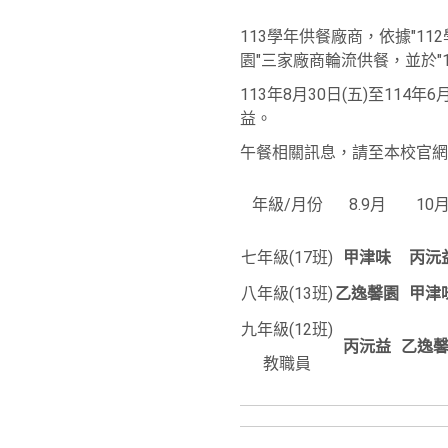
113學年供餐廠商，依據"11
園"三家廠商輪流供餐，並於"
113年8月30日(五)至1
益。
午餐相關訊息，請至本校官網--
年級/月份
8.9月
10
七年級(17班)
甲津味
丙沅
八年級(13班)
乙逸馨園
甲津
九年級(12班)
丙沅益
乙逸
教職員