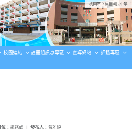
桃園市立福豐國民中學
校園連結
註冊組訊息專區
宣導網站
評鑑專區
單位：
學務處
|
發布人：
曾雅婷