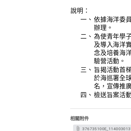
說明：
一、
依據海洋委員會
辦理。
二、
為使青年學
及導入海洋
念及培養海
驗營活動。
三、
旨揭活動首梯
於海巡署全球資訊
名，宣傳推
四、
檢送旨案活動
相關附件
376735100E_1140030137