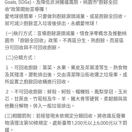
Goals, SDGs)，及降低非洲豬瘟風險，桃園市"廚餘全回
收"政策開始宣導囉！
愛地球很簡單，只要做到廚餘源頭減量、或是廚餘全回收，
就可減少廚餘混入垃圾後排出，永續愛地球！
(一)執行方式：宣導廚餘源頭減量，惜食淨零概念及推動桃
園市 「廚餘全回收」政策，不再區分生、熟廚餘，而是區
分可回收與不可回收廚餘。
(二)分類方式：
１、可回收廚餘：葉菜、水果、果皮及茶葉渣等生、熟食物
及其殘渣，瀝乾排出後，交由清潔隊沿街收運之垃圾車，或
所設置之廚餘回收桶進行回收。
２、不可回收廚餘：蚌殼、蚵殼、榴槤殼、鳳梨芽冠、玉米
芯、甘蔗皮、竹筍殼及牛、羊、豬大骨等硬質、柔韌類與其
他難分解物，併入一般垃圾排出。
(三)相關罰則：若經發現未依規定分類回收，將依違反廢棄
物清理法第50條規定，處新臺幣1,200元以上6,000元以下罰
鍰。