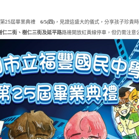
：
25
第
屆畢業典禮
6/5(四)
，見證這盛大的儀式，分享孩子珍貴時
樹仁二街、樹仁三街及延平路
路邊開放紅黃線停車，但仍需注意