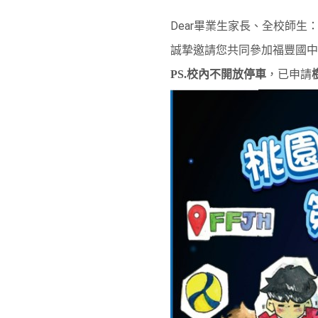
Dear
畢業生家長、全校師生
誠摯邀請您共同參加福豐國中
PS.校內不開放停車
，已申請