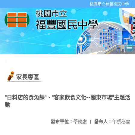
移至網頁之主要內容區位置
桃園市立福豐國民中學
:::
家長專區
"日料店的食魚課"、"客家飲食文化--關東市場"主題活
動
發布單位：
學務處
|
發布人：
午餐秘書