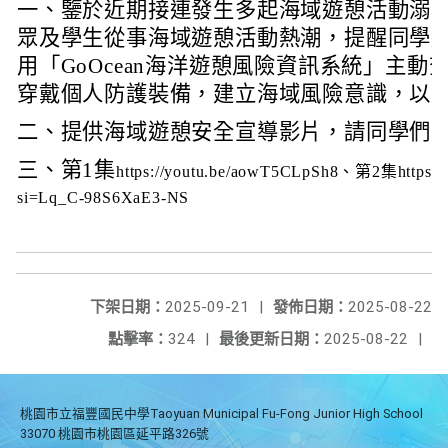
一、鑒於近期接連發生多起海域遊憩活動溺
眾及學生從事海域遊憩活動熱潮，提醒同學
用「GoOcean海洋遊憩風險資訊系統」主
穿戴個人防護裝備，建立海域風險意識，以
二、提供海域遊憩安全宣導影片，請同學們
三、第1集
https://youtu.be/aowT5CLpSh8、第2集https:/
si=Lq_C-98S6XaE3-NS
下架日期：
2025-09-21
|
發佈日期：
2025-08-22
點擊率：
324
|
最後更新日期：
2025-08-22
|
桃園市立福豐國民中學Taoyuan Municipal Fu-Fong Junior High School
33070 桃園市桃園區延平路326號