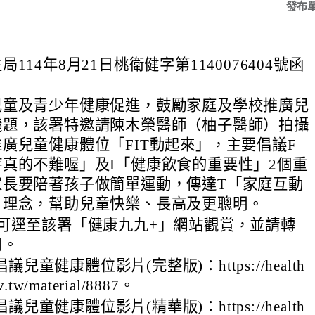
發布
114年8月21日桃衛健字第1140076404號函
兒童及青少年健康促進，鼓勵家庭及學校推廣兒
議題，該署特邀請陳木榮醫師（柚子醫師）拍攝
廣兒童健康體位「FIT動起來」，主要倡議F
真的不難喔」及I「健康飲食的重要性」2個重
家長要陪著孩子做簡單運動，傳達T「家庭互動
」理念，幫助兒童快樂、長高及更聰明。
可逕至該署「健康九九+」網站觀賞，並請轉
用。
兒童健康體位影片(完整版)：https://health
v.tw/material/8887。
兒童健康體位影片(精華版)：https://health