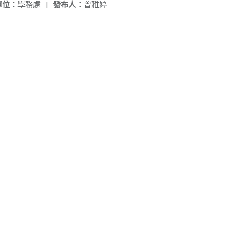
單位：
學務處
|
發布人：
曾雅婷