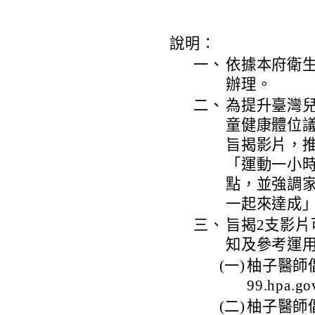
說明：
一、
依據本府衛生局
辦理。
二、
為提升臺灣
童健康體位
旨揭影片，推
「運動一小時
點，並強調
一起來達成
三、
旨揭2支影片
知及參考運
(一)
柚子醫師倡議
99.hpa.go
(二)
柚子醫師倡議