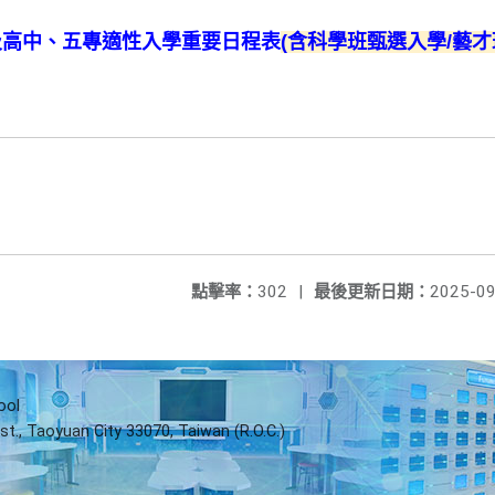
及高中、五專適性入學重要日程表
(含科學班甄選入學/藝才
點擊率：
302
|
最後更新日期：
2025-09
ool
st., Taoyuan City 33070, Taiwan (R.O.C.)