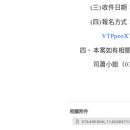
(三)
收件日期：
(四)
報名方式
VTPpeoX
四、
本案如有相
司蕭小姐（03
相關附件
376430306I_114008471