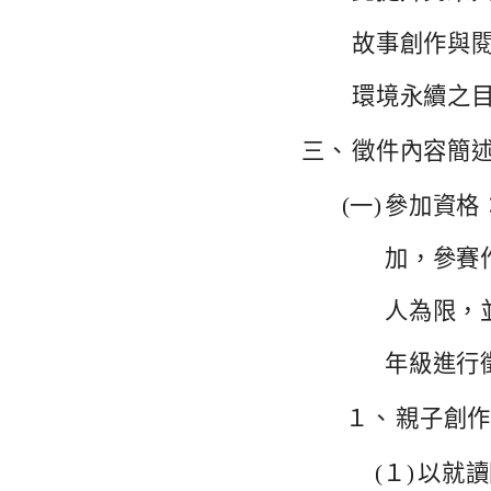
故事創作與
環境永續之
三、
徵件內容簡
(一)
參加資格
加，
參賽
人為限，
年級進行
１、
親子創
(１)
以就讀