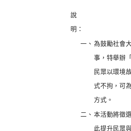
說
明：
一、
為鼓勵社會
事，
特舉辦「
民眾以環境
式不拘，可
方式。
二、
本活動將徵
此提升民眾