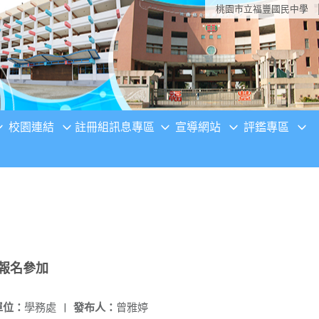
桃園市立福豐國民中學
校園連結
註冊組訊息專區
宣導網站
評鑑專區
報名參加
單位：
學務處
|
發布人：
曾雅婷