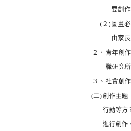
要創作
(２)
圖畫必
由家長
２、
青年創
職研究
３、
社會創
(二)
創作主題
行動等方
進行創作