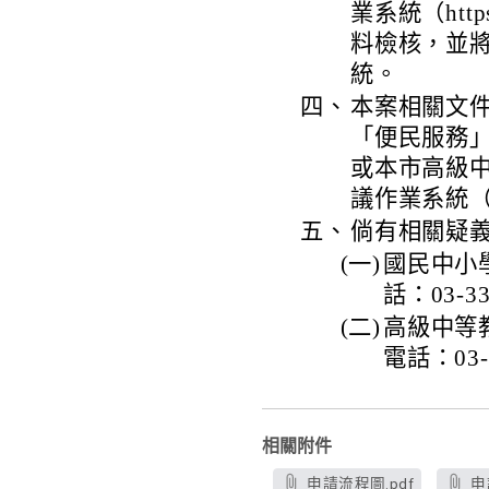
業系統（https
料檢核，並
統。
四、
本案相關文件可逕
「便民服務」
或本市高級
議作業系統（http
五、
倘有相關疑
(一)
國民中小
話：03-3
(二)
高級中等
電話：03-
相關附件
申請流程圖.pdf
申