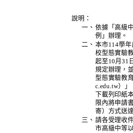
說明：
一、
依據「高級
例」辦理。
二、
本市114學
校型態實驗教
起至10月3
規定辦理，
型態實驗教育申請
c.edu.
下載列印紙
限內將申請
寄）方式送
三、
請各受理收件
市高級中等