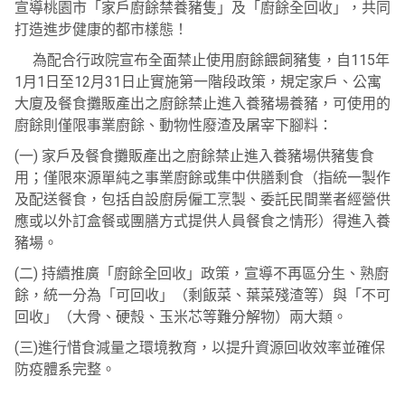
宣導桃園市「家戶廚餘禁養豬隻」及「廚餘全回收」，共同
打造進步健康的都市樣態！
為配合行政院宣布全面禁止使用廚餘餵飼豬隻，自115年
1月1日至12月31日止實施第一階段政策，規定家戶、公寓
大廈及餐食攤販產出之廚餘禁止進入養豬場養豬，可使用的
廚餘則僅限事業廚餘、動物性廢渣及屠宰下腳料：
(一) 家戶及餐食攤販產出之廚餘禁止進入養豬場供豬隻食
用；僅限來源單純之事業廚餘或集中供膳剩食（指統一製作
及配送餐食，包括自設廚房僱工烹製、委託民間業者經營供
應或以外訂盒餐或團膳方式提供人員餐食之情形）得進入養
豬場。
(二) 持續推廣「廚餘全回收」政策，宣導不再區分生、熟廚
餘，統一分為「可回收」（剩飯菜、葉菜殘渣等）與「不可
回收」（大骨、硬殼、玉米芯等難分解物）兩大類。
(三)進行惜食減量之環境教育，以提升資源回收效率並確保
防疫體系完整。