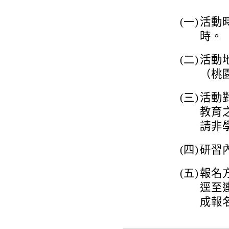
(一)
活動時
時。
(二)
活動
（桃
(三)
活動
教育
請非
(四)
研習
(五)
報名方
逕至連結
成報