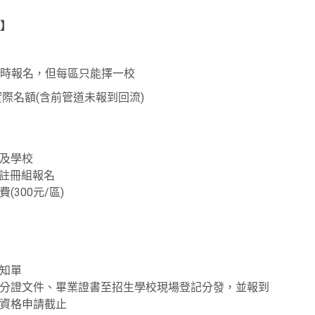
】
時報名，但每區只能擇一校
公告實際名額(含前管道未報到回流)
域及學校
絡註冊組報名
費(300元/區)
通知單
知單、身分證文件、畢業證書至招生學校現場登記分發，並報到
錄取資格申請截止