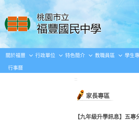
移至網頁之主要內容區位置
關於福豐
行政單位
特色簡介
教職員區
學生
行事曆
:::
家長專區
【九年級升學訊息】五專