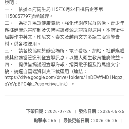
說明：
一、 依據本府衛生局115年6月24日桃衛企字第
1150057797號函辦理。
二、 為提升民眾健康識能，強化代謝症候群防治、青少年
檳榔健康危害防制及失智照護資源之認識與運用，本府衛生
局製作中英文、印尼文、泰文及越南文等多語言版宣導素
材，供各校運用。
三、 請各校協助於辦公場所、電子看板、網站、社群媒體
或其他適當管道刊登宣導訊息，以擴大衛生教育推廣效益。
四、 提供旨揭議題宣導海報、摺頁電子檔及跑馬燈文字
稿，請逕自雲端資料夾下載運用（連結：
https://drive.google.com/drive/folders/1nDEWfMD1Ncpz_
qYxVpBPG4jk_?usp=drive_link）。
下架日期：
2026-07-26
|
發佈日期：
2026-06-26
點擊率：
65
|
最後更新日期：
2026-06-26
|