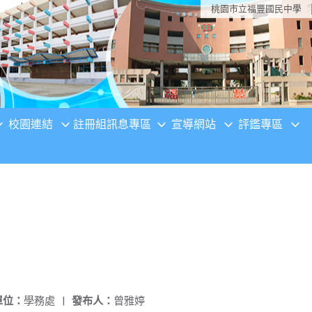
桃園市立福豐國民中學
校園連結
註冊組訊息專區
宣導網站
評鑑專區
單位：
學務處
|
發布人：
曾雅婷