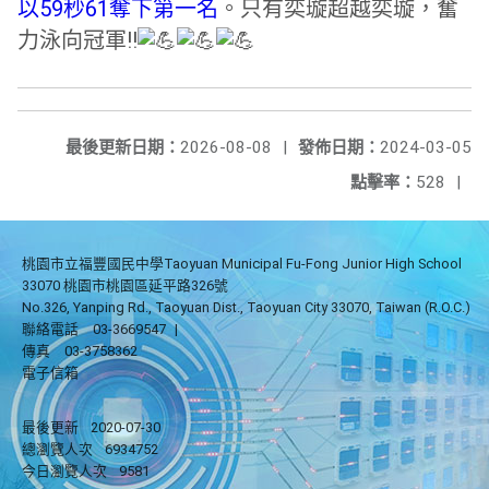
以59秒61奪下第一名
。只有奕璇超越奕璇，奮
力泳向冠軍!!
最後更新日期：
2026-08-08
|
發佈日期：
2024-03-05
點擊率：
528
|
桃園市立福豐國民中學Taoyuan Municipal Fu-Fong Junior High School
33070 桃園市桃園區延平路326號
No.326, Yanping Rd., Taoyuan Dist., Taoyuan City 33070, Taiwan (R.O.C.)
聯絡電話
03-3669547
|
傳真
03-3758362
電子信箱
最後更新
2020-07-30
總瀏覽人次
6934752
今日瀏覽人次
9581