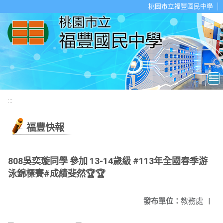
移至網頁之主要內容區位置
桃園市立福豐國民中學
:::
福豐快報
808吳奕璇同學 參加 13-14歲級 #113年全國春季游
泳錦標賽#成績斐然🏆🏆
發布單位：
教務處
|