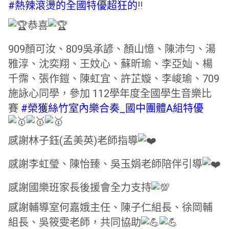
#熱辣滾燙的全國特優超狂的
!!
恭喜
909顏可汝、809吳承諺、顏山憶、陳沛勻、湯
雅淳、沈奕翔、王妏心、蘇昕瑜、李亞奾、楊
千霈、張作鎧、陳虹宜、許芷嫙、李峻瑜、709
施詠心同學，參加 112學年度全國學生音樂比
賽
#榮獲絲竹室內樂合奏_國中團體A組特優
感謝林子鈺(孟美英)老師指導
感謝李虹瑩、陳怡臻、吳玉娟老師陪伴引導
感謝國樂班家長後援會全力支持
感謝輔導室何嘉娥主任、陳子仁組長、徐岡輔
組長、吳筱雯老師，共同協助