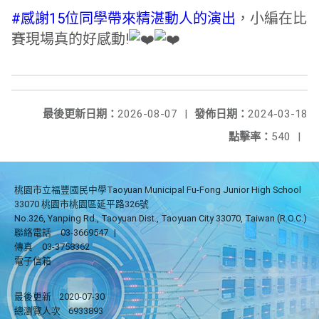
#感謝15位同學帶來精湛動人的演出
，小編在比
賽現場真的好感動!
最後更新日期：
2026-08-07
|
發佈日期：
2024-03-18
點擊率：
540
|
桃園市立福豐國民中學Taoyuan Municipal Fu-Fong Junior High School
33070 桃園市桃園區延平路326號
No.326, Yanping Rd., Taoyuan Dist., Taoyuan City 33070, Taiwan (R.O.C.)
聯絡電話
03-3669547
|
傳真
03-3758362
電子信箱
最後更新
2020-07-30
總瀏覽人次
6933893