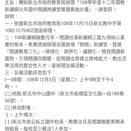
主旨：轉知新北市政府教育局辦理「108學年度十二年國教
新課綱元年國中閱讀跨課堂實踐實施計畫」，請查照。
說明：
一、依據新北市政府教育局108年11月15日新北教中字第
10821379452號函辦理。
二、108新課綱啟動元年，閱讀扮演新課綱三面九項核心素
養的根本，希冀透過辦理全國首場「跨閱」新課堂，發展
「閱讀教育三化」─情境化、跨界化、議題化，預見閱讀新
趨勢，引領閱讀四關鍵，從閱讀出發建立跨域能力，教出活
學活用的整合性人才，爰辦理旨揭活動。
三、旨揭活動訊息如下：
(一)時間：108年12月3日（星期二）上午9時至下午4
時。。
(二)地點:新北市中山國中（新北市板橋區文化路一段188巷
56號）。
(三)參加對象：
１、上午場次：
(１)新北市各公私立國中校長、教務主任及閱讀推動業務承
辦組長，每校至少薦派1人參加。