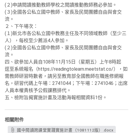
(２)申請閱讀推動教師學校之閱讀推動教師務必參加。
(３)全國各公私立國中教師、家長及民間團體自由與會交
流。
２、下午場次：
(１)新北市各公私立國中教務主任及不同領域教師（至少三
人），每校至少薦派4人參加。
(２)全國各公私立國中教師、家長及民間團體自由與會交
流。
四、欲參加人員自108年11月15日（星期五）上午8時起
逕至系統報名（https://readingtolearn.meetstat.co/），如
需教師研習時數者，請另至教育部全國教師在職進修網報
名，研習代碼上午場：2741044；下午場：2741046；出席
人員本權責核予公假課務排代。
五、檢附旨揭實施計畫及活動海報相關資料1份。
相關附件
國中閱讀跨課堂實踐實施計畫（1081112版）.docx