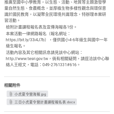
推廣至國中小學教育，以生態、活動、地質等主題激發學
童自然生態、食農概念，並厚植生物多樣性觀念與環保意
識於國民教育，以凝聚全民環境共識理念，特辦理本案研
習活動。
檢附計畫課程報名表及宣傳海報各1份。
本案活動一律網路報名（報名網址：
https://bit.ly/33i4J7b），僅供國小4-6年級生與國中一年
級生報名。
活動內容及其它相關訊息請見該中心網站：
http://www.tesri.gov.tw，倘有相關疑問，請逕洽該中心聯
絡人王經文，電話：049-2761331#616。
相關附件
小虎夏令營海報.jpg
三日小虎夏令營計畫課程報名表.docx