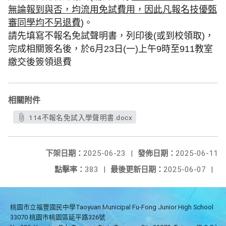
無論報到與否，均流用免試費用，因此凡報名技優甄
審同學均不另退費
)。
請先填寫不報名免試聲明書，列印後(或到校領取)，
完成相關簽名後，於6月23日(一)
上午9時至911教室
繳交後簽領退費
相關附件
114不報名免試入學聲明書.docx
下架日期：
2025-06-23
|
發佈日期：
2025-06-11
點擊率：
383
|
最後更新日期：
2025-06-07
|
桃園市立福豐國民中學Taoyuan Municipal Fu-Fong Junior High School
33070 桃園市桃園區延平路326號