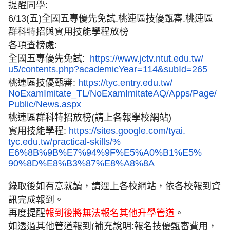
提醒同學:
6/13(五)全國五專優先免試.桃連區技優甄審.
桃連區
群科特招與實用技能學程放榜
各項查榜處:
全國五專優先免試:
https://www.jctv.ntut.edu.tw/
u5/contents.php?academicYear=
114&subId=265
桃連區技優甄審:
https://tyc.entry.edu.tw/
NoExamImitate_TL/
NoExamImitateAQ/Apps/Page/
Public/News.aspx
桃連區群科特招放榜(請上各報學校網站)
實用技能學程:
https://sites.google.com/tyai.
tyc.edu.tw/practical-skills/%
E6%8B%9B%E7%94%9F%E5%A0%B1%E5%
90%8D%E8%B3%87%E8%A8%8A
錄取後如有意就讀，請逕上各校網站，依各校報到資
訊完成報到。
再度提醒
報到後將無法報名其他升學管道
。
如透過其他管道報到(補充說明:
報名技優甄審費用，